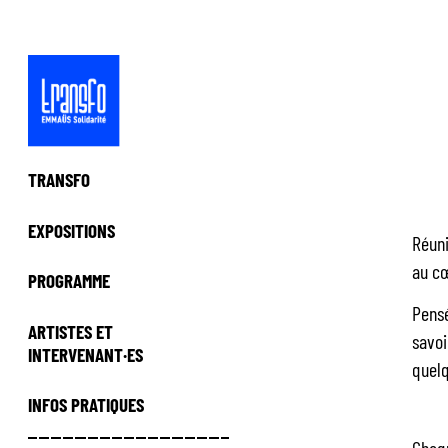
Panneau de gestion des cookies
Aller
au
contenu
principal
TRANSFO
EXPOSITIONS
Réuni
au cœ
PROGRAMME
Pensé
ARTISTES ET
savoi
INTERVENANT·ES
quelq
INFOS PRATIQUES