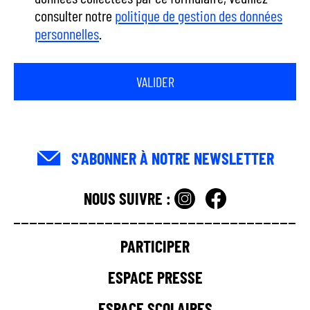
n
consulter notre
politique de gestion des données
u
personnelles
.
p
r
i
n
c
i
p
S'ABONNER À NOTRE NEWSLETTER
a
l
NOUS SUIVRE :
PARTICIPER
ESPACE PRESSE
ESPACE SCOLAIRES