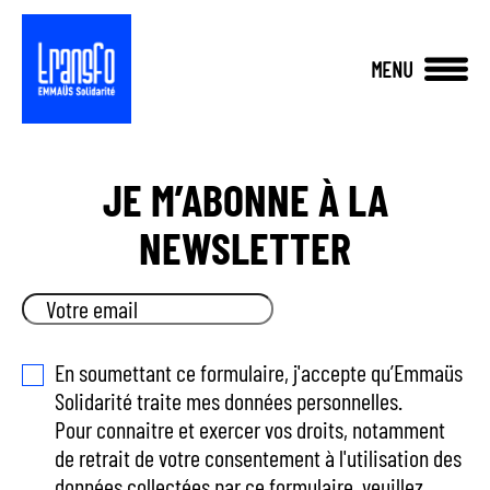
Panneau de gestion des cookies
MENU
A
JE M’ABONNE À LA
l
l
NEWSLETTER
e
r
a
EMAIL*
u
c
En soumettant ce formulaire, j'accepte qu’Emmaüs
o
Solidarité traite mes données personnelles.
n
Pour connaitre et exercer vos droits, notamment
t
de retrait de votre consentement à l'utilisation des
e
données collectées par ce formulaire, veuillez